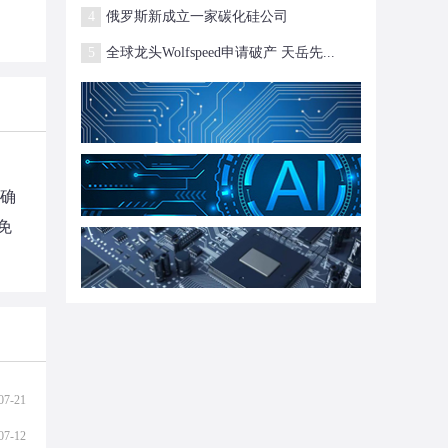
4
俄罗斯新成立一家碳化硅公司
5
全球龙头Wolfspeed申请破产 天岳先...
系确
免
07-21
07-12