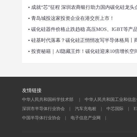
• 成就“芯”征程 深圳农商银行助力国内碳化硅龙
• 青岛城投这家投资企业在港交所上市！
• 碳化硅器件价格止跌趋稳 高压MOS、IGBT等
• 硅基时代落幕？碳化硅正悄悄改写半导体格局丨
• 投资秘籍｜AI隐藏王炸！碳化硅迎来10倍增长
友情链接
中华人民共和国科学技术部
|
中华人民共和国工业和信息
深圳市半导体行业协会
|
汽车充电桩
|
中芯国际
|
中国半导体行业协会
|
电子信息产业网
|