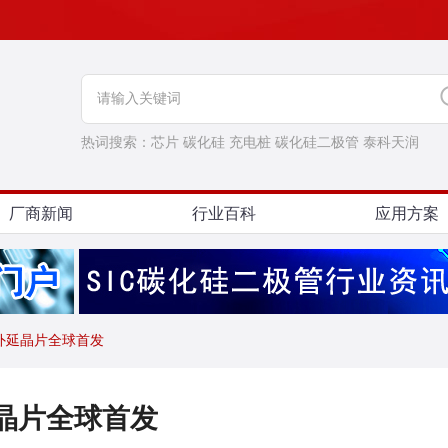
热词搜索：
芯片
碳化硅
充电桩
碳化硅二极管
泰科天润
厂商新闻
行业百科
应用方案
外延晶片全球首发
晶片全球首发