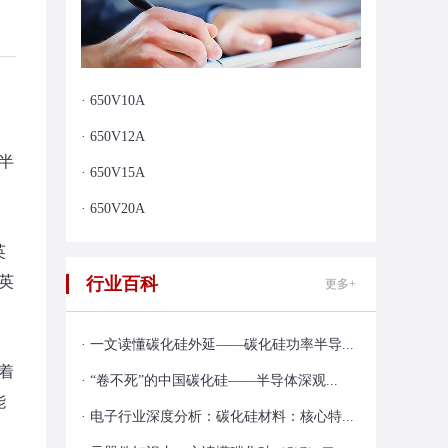
· 650V10A
· 650V12A
半
· 650V15A
· 650V20A
英
英
行业百科
更多+
· 一文读懂碳化硅外延——碳化硅功率半导...
着
· “卷不死”的中国碳化硅——半导体深观...
能
· 电子行业深度分析：碳化硅材料：核心特...