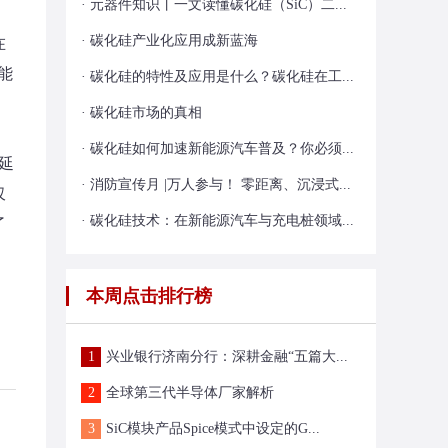
· 元器件知识丨一文读懂碳化硅（SiC）二...
· 碳化硅产业化应用成新蓝海
在
能
· 碳化硅的特性及应用是什么？碳化硅在工...
· 碳化硅市场的真相
· 碳化硅如何加速新能源汽车普及？你必须...
延
· 消防宣传月 |万人参与！ 零距离、沉浸式...
仅
· 碳化硅技术：在新能源汽车与充电桩领域...
了
本周点击排行榜
1
兴业银行济南分行：深耕金融“五篇大...
2
全球第三代半导体厂家解析
3
SiC模块产品Spice模式中设定的G...